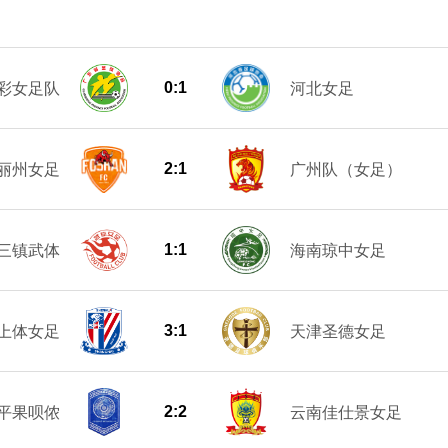
0:1
彩女足队
河北女足
2:1
丽州女足
广州队（女足）
1:1
三镇武体
海南琼中女足
3:1
上体女足
天津圣德女足
2:2
平果呗侬
云南佳仕景女足