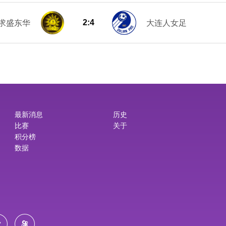
2:4
求盛东华
大连人女足
最新消息
历史
比赛
关于
积分榜
数据